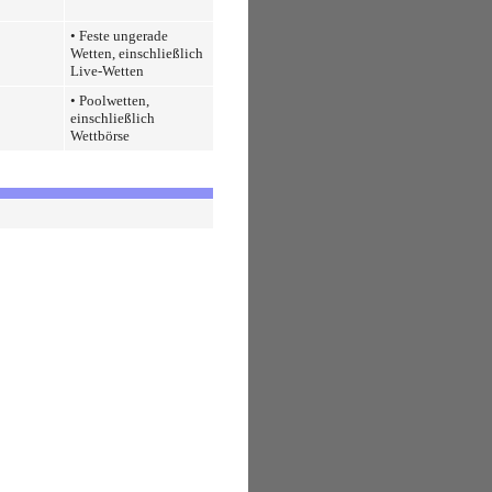
• Feste ungerade
Wetten, einschließlich
Live-Wetten
• Poolwetten,
einschließlich
Wettbörse