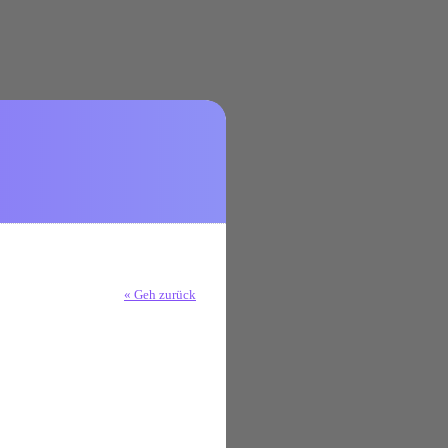
« Geh zurück