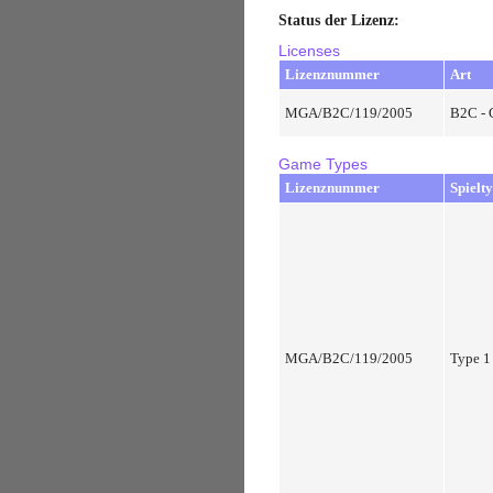
Status der Lizenz
:
Licenses
Lizenznummer
Art
MGA/B2C/119/2005
B2C - 
Game Types
Lizenznummer
Spielt
MGA/B2C/119/2005
Type 1