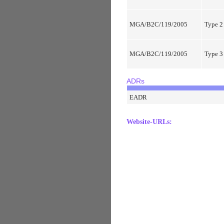
MGA/B2C/119/2005
Type 2
MGA/B2C/119/2005
Type 3
ADRs
EADR
Website-URLs
: