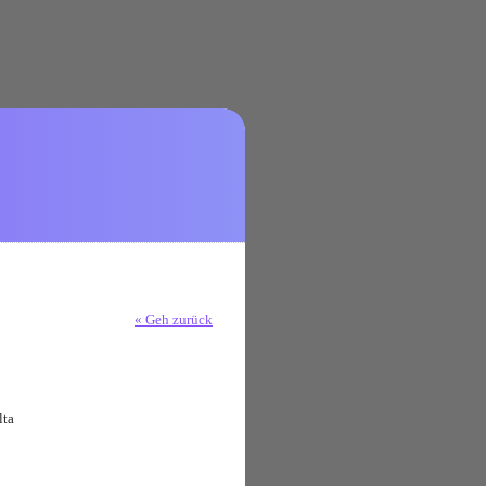
« Geh zurück
lta