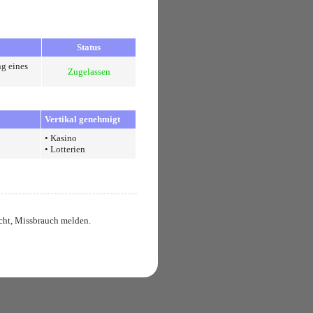
Status
ng eines
Zugelassen
Vertikal genehmigt
• Kasino
• Lotterien
nicht, Missbrauch melden.