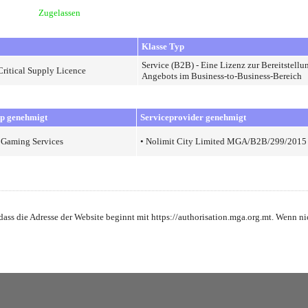
Zugelassen
Klasse Typ
Service (B2B) - Eine Lizenz zur Bereitstellu
Critical Supply Licence
Angebots im Business-to-Business-Bereich
yp genehmigt
Serviceprovider genehmigt
 Gaming Services
• Nolimit City Limited MGA/B2B/299/2015
r, dass die Adresse der Website beginnt mit https://authorisation.mga.org.mt. Wenn 