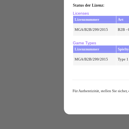
Status der Lizenz
:
Licenses
Lizenznummer
Art
MGA/B2B/299/2015
B2B - 
Game Types
Lizenznummer
Spielt
MGA/B2B/299/2015
Type 1
Für Authentizität, stellen Sie siche